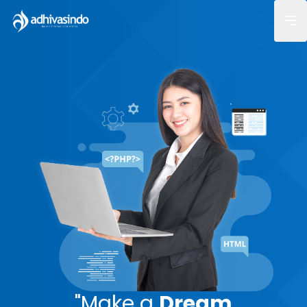
"
Make a
Dream